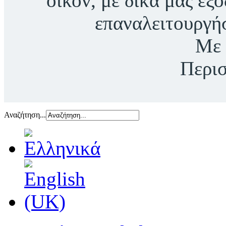
οίκον, με δικά μας έξ
επαναλειτουργή
Με 
Περι
Αναζήτηση...