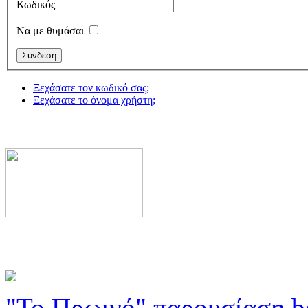
Κωδικός
Να με θυμάσαι
Ξεχάσατε τον κωδικό σας;
Ξεχάσατε το όνομα χρήστη;
"Το Πρωινό" παρουσίαση b